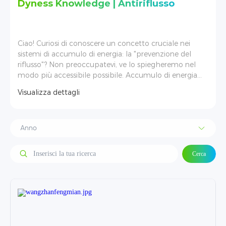
Dyness Knowledge | Antiriflusso
i
Ciao! Curiosi di conoscere un concetto cruciale nei
sistemi di accumulo di energia: la "prevenzione del
riflusso"? Non preoccupatevi, ve lo spiegheremo nel
modo più accessibile possibile. Accumulo di energia
fotovoltaica: "Prevenzione del riflusso": la chiave per
Visualizza dettagli
garantire sicurezza e redditività. Nei progetti
fotovoltaici e di accumulo di energia, la "prevenzione
del riflusso" è un concetto tecnico fondamentale per la
sicurezza della rete e la redditività del progetto.
Comprenderlo è fondamentale per il successo del
progetto.
Cerca