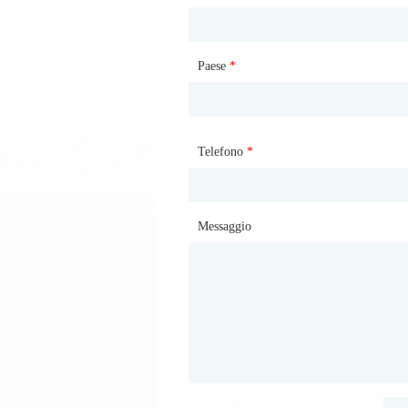
Paese
Sito web
*
Telefono
Casella di posta
*
*
Messaggio
Messaggio