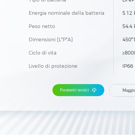
Energia nominale della batteria
5.12
Peso netto
54.4 
Dimensioni [L*P*A]
450*
Ciclo di vita
≥8000
Livello di protezione
IP66
Moduli paralleli massimi
50
Parametri tecnici
Maggio