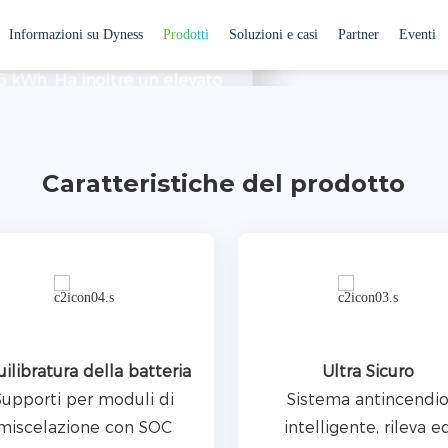
nsione progettato per
Informazioni su Dyness
Prodotti
Soluzioni e casi
Partner
Eventi
ta 50 unità in parallelo con
 kWh. Ha inoltre un elevato
llazione sia in interni che in
esidenziali
Sistema di accumulo energetico residenziale
mina i rischi di incendio e
trico domestico.
Caratteristiche del prodotto
ilibratura della batteria
Ultra Sicuro
Supporti per moduli di
Sistema antincendi
miscelazione con SOC
intelligente, rileva e