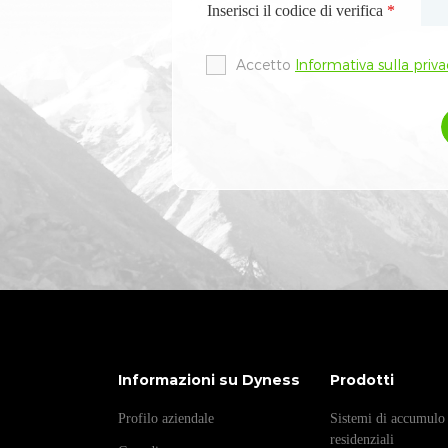
Inserisci il codice di verifica
Inserisci il codice di verifica
*
*
Accetto
Accetto
Informativa sulla priva
Informativa sulla priva
Informazioni su Dyness
Prodotti
Profilo aziendale
Sistemi di accumulo 
residenziali