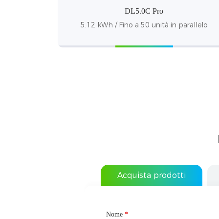
DL5.0C Pro
5.12 kWh / Fino a 50 unità in parallelo
Acquista prodotti
Nome
Tipo di partnership
*
*