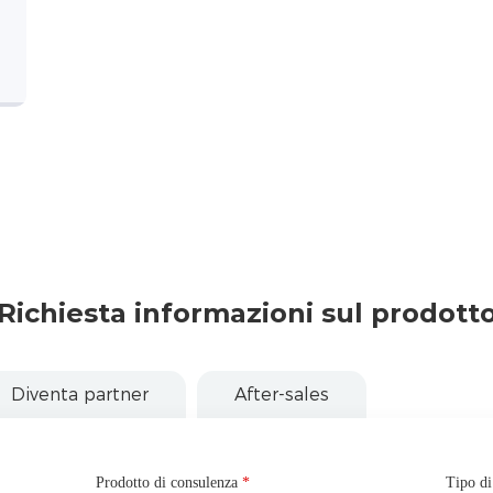
Richiesta informazioni sul prodott
Diventa partner
After-sales
Prodotto di consulenza
Nome
*
*
Tipo di
Nome d