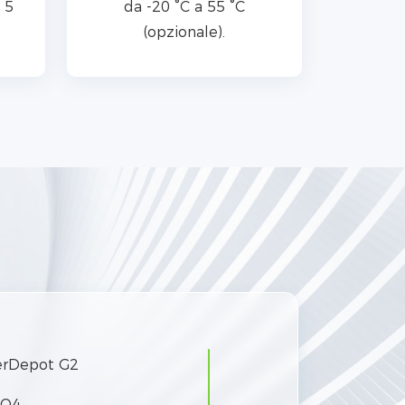
 5
da -20 °C a 55 °C
(opzionale).
rDepot G2
PO4