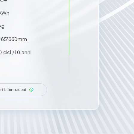
 kWh
kg
165*660mm
 cicli/10 anni
ri informazioni