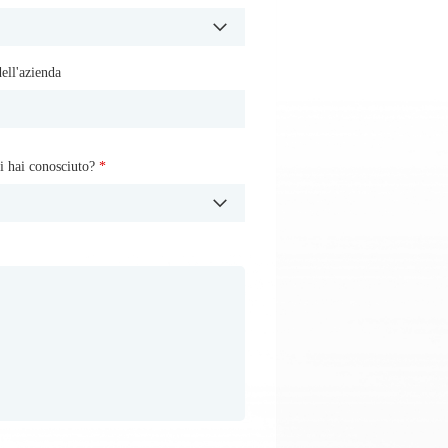
ll'azienda
i hai conosciuto?
i hai conosciuto?
*
*