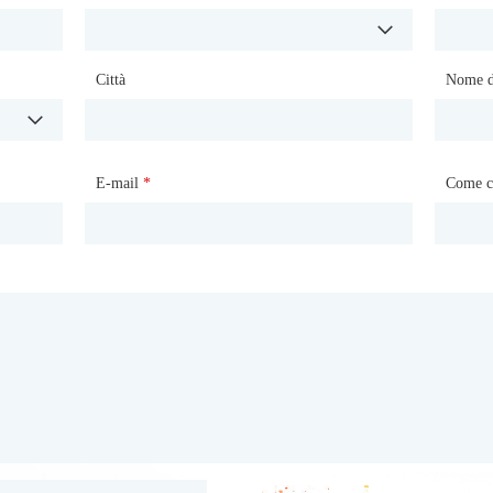
Città
Paese
*
Nome de
Città
E-mail
Telefono
*
*
Come c
Come c