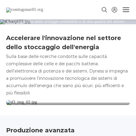
Ricerca e innovazione
All'avanguardia nello sviluppo sostenibile e di alta qualità del settore
dello stoccaggio energetico, orientato alle esigenze dei clienti globali e
alle tecnologie all'avanguardia.
Accelerare l'innovazione nel settore
dello stoccaggio dell'energia
Sulla base delle ricerche condotte sulle capacità
complessive delle celle e dei pacchi batteria,
dell'elettronica di potenza e dei sistemi, Dyness si impegna
a promuovere l'innovazione tecnologica dei sistemi di
accumulo dell'energia che siano più sicuri, più efficienti e
240+
3
200+
più flessibili.
Brevetti
Centri di ricerca e sviluppo
Personale R&S
Produzione avanzata