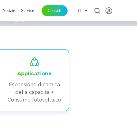
Notizie
Service
Contatti
IT
 Supporto di un
Applicazione
Espansione dinamica
della capacità +
Consumo fotovoltaico