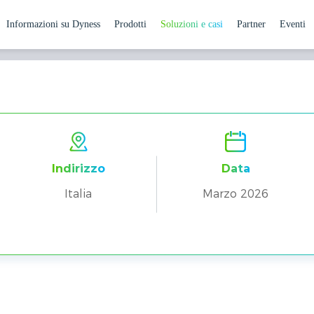
Informazioni su Dyness
Prodotti
Soluzioni e casi
Partner
Eventi
unità: Due Sistemi DH200F a
 commerciali e industriali
ogetto Sociale a Trivigliano
Indirizzo
Data
Italia
Marzo 2026