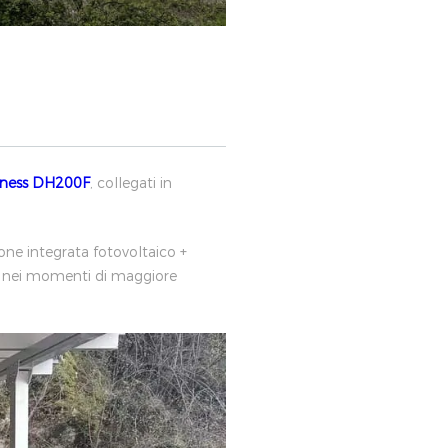
yness DH200F
, collegati in
ne integrata fotovoltaico +
i o nei momenti di maggiore