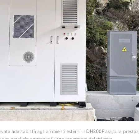
levata adattabilità agli ambienti esterni, il
DH200F
assicura prestazi