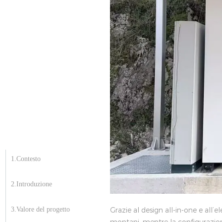
1.Contesto
2.Introduzione
3.Valore del progetto
Grazie al design all-in-one e all’e