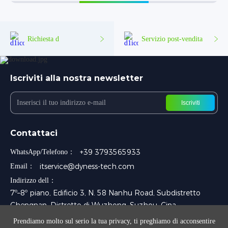
Richiesta d
Servizio post-vendita
Iscriviti alla nostra newsletter
Iscriviti
Contattaci
+39 3793565933
WhatsApp/Telefono：
itservice@dyness-tech.com
Email：
Indirizzo dell：
7º–8º piano, Edificio 3, N. 58 Nanhu Road, Subdistretto
Chengnan, Distretto di Wuzhong, Suzhou, Cina
Prendiamo molto sul serio la tua privacy, ti preghiamo di acconsentire