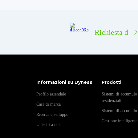
Richiesta d
Informazioni su Dyness
Prodotti
Profilo aziendale
Sistemi di accumulo 
residenziali
Casa di marca
Sistemi di accumulo
Ricerca e sviluppo
Gestione intelligente
Unisciti a noi