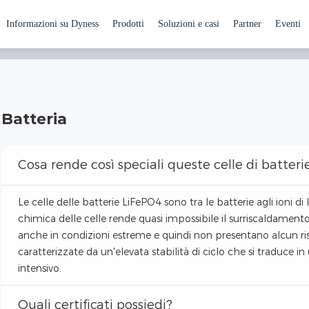
Domande frequenti
Informazioni su Dyness
Prodotti
Soluzioni e casi
Partner
Eventi
Connessione
Cerca
Batteria
Cosa rende così speciali queste celle di batter
Le celle delle batterie LiFePO4 sono tra le batterie agli ioni d
chimica delle celle rende quasi impossibile il surriscaldament
anche in condizioni estreme e quindi non presentano alcun ris
caratterizzate da un'elevata stabilità di ciclo che si traduce i
intensivo.
Quali certificati possiedi?