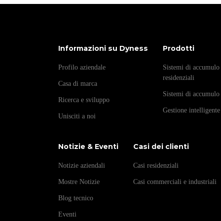
Informazioni su Dyness
Prodotti
Profilo aziendale
Sistemi di accumulo 
residenziali
Casa di marca
Sistemi di accumulo
Ricerca e sviluppo
Gestione intelligente
Unisciti a noi
Notizie & Eventi
Casi dei clienti
Notizie aziendali
Casi residenziali
Mostre Notizie
Casi commerciali e industriali
Blog tecnico
Eventi