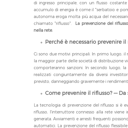
di ingresso principale, con un flusso costante d
accumulo di energia è come il "serbatoio e pom
autonoma eroga molta più acqua del necessario, l'e
chiamato "riflusso".
La prevenzione del riflusso
nella rete.
Perché è necessario prevenire il 
Ci sono due motivi principali. In primo luogo, il r
la maggior parte delle società di distribuzione v
comporteranno sanzioni. In secondo luogo, la 
realizzati congiuntamente da diversi investitor
previsto, danneggiando gravemente i rendimenti 
Come prevenire il riflusso? — Da 
La tecnologia di prevenzione del riflusso si è evo
riflusso, l'interruttore connesso alla rete vi
generata. Avviamenti e arresti frequenti possono c
automatici. La prevenzione del riflusso flessibi