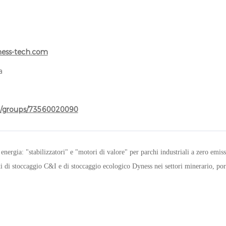
ess-tech.com
a
m/groups/73560020090
rgia: "stabilizzatori" e "motori di valore" per parchi industriali a zero emiss
 di stoccaggio C&I e di stoccaggio ecologico Dyness nei settori minerario, por