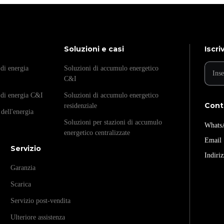
Soluzioni e casi
Iscri
di energia
Soluzioni di accumulo energetico
C&I
 di energia C&I
Soluzioni di accumulo energetico
Cont
residenziale
 dell'energia
Soluzioni per stazioni di accumulo
Whats
energetico centralizzate
Emai
Servizio
Indiri
Garanzia
Scarica
Servizio post-vendita
Ulteriore assistenza