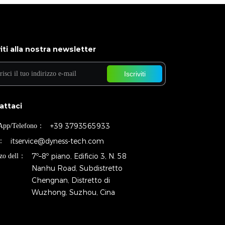
viti alla nostra newsletter
Iscriviti
attaci
+39 3793565933
App/Telefono：
itservice@dyness-tech.com
l：
7º–8º piano, Edificio 3, N. 58
zzo dell：
Nanhu Road, Subdistretto
Chengnan, Distretto di
Wuzhong, Suzhou, Cina