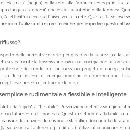
i elettricità (acqua) dalla rete alla fabbrica (energia in uscita)
pa d'acqua autonomi" che installi all'interno della fabbrica. 
lettricità in eccesso fluisce verso la rete. Questo flusso inverso 
 implica l'utilizzo di misure tecniche per impedire questo riflusso
riflusso?
ispetto delle normative di rete: per garantire la sicurezza e la stabi
ieta severamente la trasmissione inversa di energia non autorizzata
protezione del modello di business: nei progetti di energia sol
i, un flusso inverso di energia arbitrario interromperebbe il fl
degli investimenti di entrambe le parti.
semplice e rudimentale a flessibile e intelligente
luta da "rigida" a "flessibile": Prevenzione del riflusso rigida: al
ene immediatamente disconnesso. Questo metodo è affidabile, ma
ausare fluttuazioni di tensione e sfarfallii, riducendo la durata de
le (la soluzione attualmente più diffusa) utilizza il coordinamento