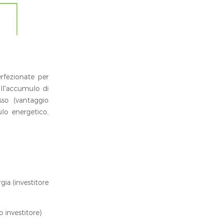
erfezionate per
all'accumulo di
usso (vantaggio
lo energetico,
ia (investitore
 investitore)