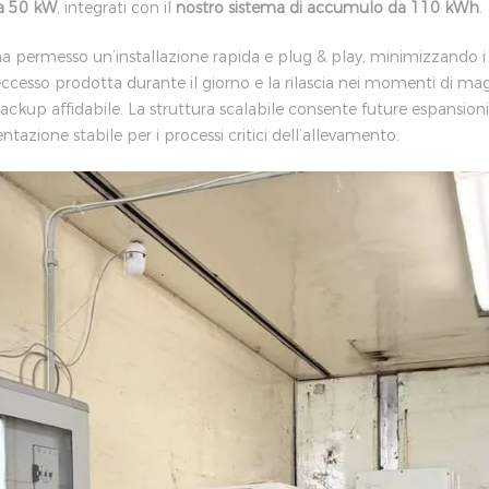
da 50 kW
, integrati con il
nostro sistema di accumulo da 110 kWh
.
ha permesso un’installazione rapida e plug & play, minimizzando i 
ccesso prodotta durante il giorno e la rilascia nei momenti di magg
kup affidabile. La struttura scalabile consente future espansioni
ntazione stabile per i processi critici dell’allevamento.