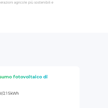
azioni agricole più sostenibili e
sta in azienda: un progetto
W/215kWh