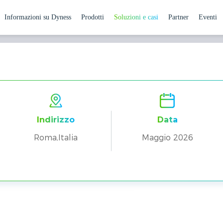
Informazioni su Dyness
Prodotti
Soluzioni e casi
Partner
Eventi
nzia l’Efficienza di un’Alle
 commerciali e industriali
Caseario a Roma
Indirizzo
Data
Roma,Italia
Maggio 2026